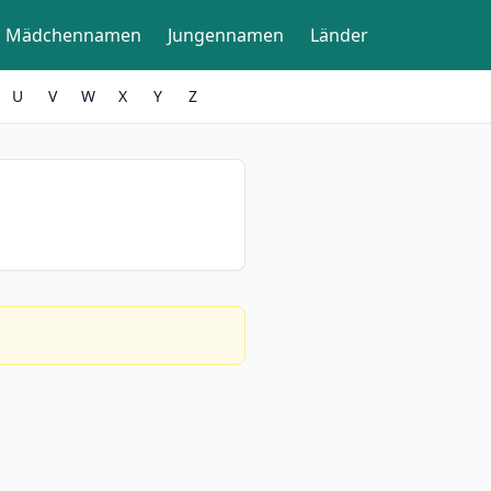
Mädchennamen
Jungennamen
Länder
U
V
W
X
Y
Z