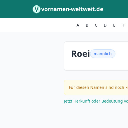
Zum Inhalt springen
vornamen-weltweit.de
A
B
C
D
E
F
Roei
männlich
Für diesen Namen sind noch k
Jetzt Herkunft oder Bedeutung v