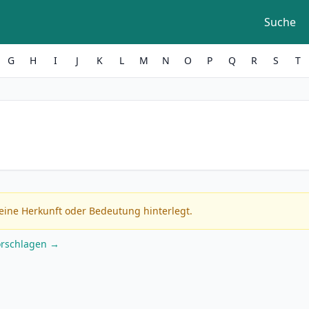
Suche
G
H
I
J
K
L
M
N
O
P
Q
R
S
T
eine Herkunft oder Bedeutung hinterlegt.
orschlagen →