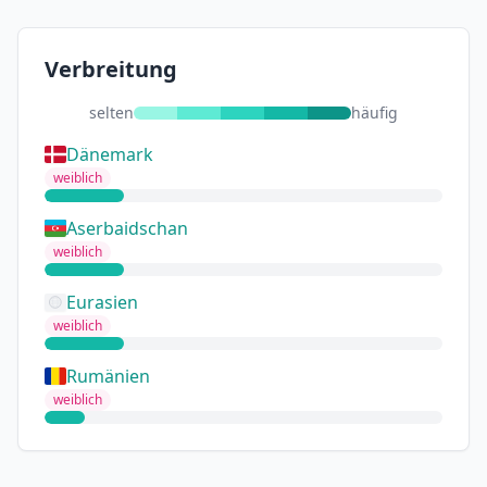
Verbreitung
selten
häufig
Dänemark
weiblich
Aserbaidschan
weiblich
Eurasien
weiblich
Rumänien
weiblich