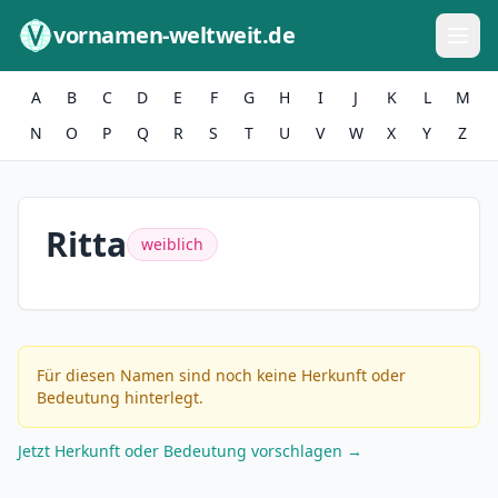
Zum Inhalt springen
vornamen-weltweit.de
A
B
C
D
E
F
G
H
I
J
K
L
M
N
O
P
Q
R
S
T
U
V
W
X
Y
Z
Ritta
weiblich
Für diesen Namen sind noch keine Herkunft oder
Bedeutung hinterlegt.
Jetzt Herkunft oder Bedeutung vorschlagen →