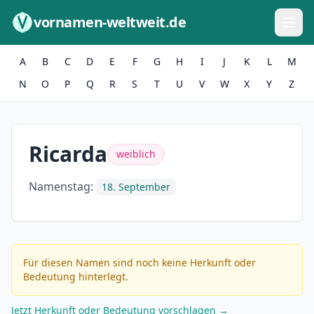
Zum Inhalt springen
vornamen-weltweit.de
A
B
C
D
E
F
G
H
I
J
K
L
M
N
O
P
Q
R
S
T
U
V
W
X
Y
Z
Ricarda
weiblich
Namenstag:
18. September
Für diesen Namen sind noch keine Herkunft oder
Bedeutung hinterlegt.
Jetzt Herkunft oder Bedeutung vorschlagen →