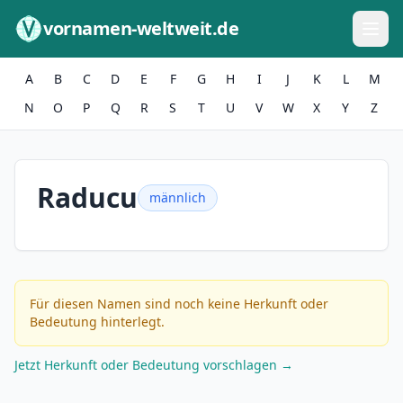
Zum Inhalt springen
vornamen-weltweit.de
A
B
C
D
E
F
G
H
I
J
K
L
M
N
O
P
Q
R
S
T
U
V
W
X
Y
Z
Raducu
männlich
Für diesen Namen sind noch keine Herkunft oder
Bedeutung hinterlegt.
Jetzt Herkunft oder Bedeutung vorschlagen →