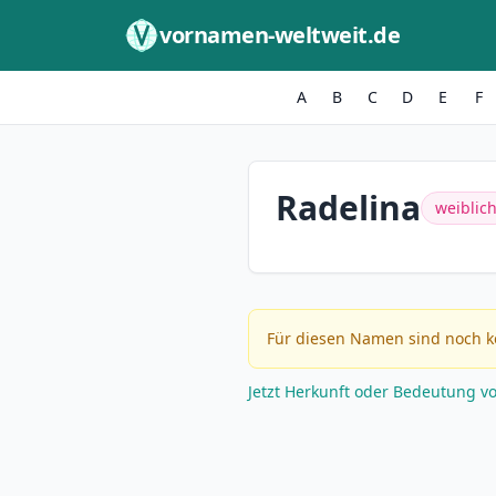
Zum Inhalt springen
vornamen-weltweit.de
A
B
C
D
E
F
Radelina
weiblic
Für diesen Namen sind noch k
Jetzt Herkunft oder Bedeutung v