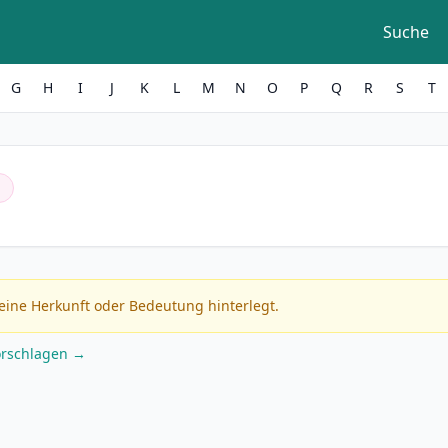
Suche
G
H
I
J
K
L
M
N
O
P
Q
R
S
T
h
eine Herkunft oder Bedeutung hinterlegt.
orschlagen →