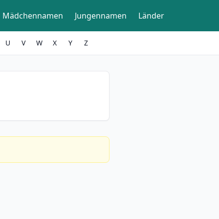
Mädchennamen
Jungennamen
Länder
U
V
W
X
Y
Z