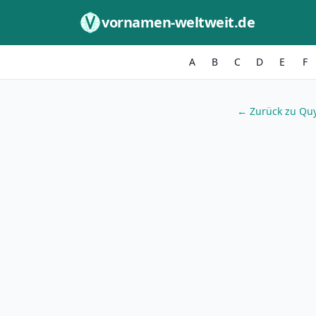
Zum Inhalt springen
vornamen-weltweit.de
A
B
C
D
E
F
← Zurück zu Qu