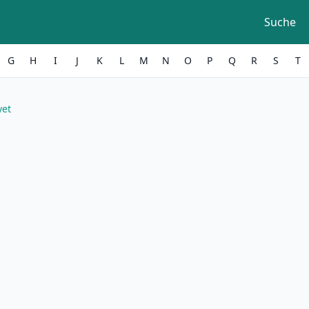
Suche
G
H
I
J
K
L
M
N
O
P
Q
R
S
T
yet