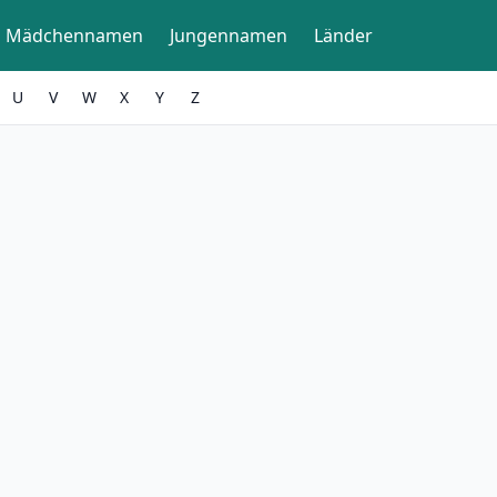
Mädchennamen
Jungennamen
Länder
U
V
W
X
Y
Z