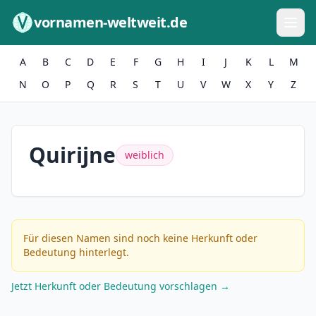
Zum Inhalt springen
vornamen-weltweit.de
A
B
C
D
E
F
G
H
I
J
K
L
M
N
O
P
Q
R
S
T
U
V
W
X
Y
Z
Quirijne
weiblich
Für diesen Namen sind noch keine Herkunft oder
Bedeutung hinterlegt.
Jetzt Herkunft oder Bedeutung vorschlagen →