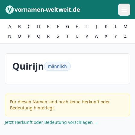
Zum Inhalt springen
vornamen-weltweit.de
A
B
C
D
E
F
G
H
I
J
K
L
M
N
O
P
Q
R
S
T
U
V
W
X
Y
Z
Quirijn
männlich
Für diesen Namen sind noch keine Herkunft oder
Bedeutung hinterlegt.
Jetzt Herkunft oder Bedeutung vorschlagen →