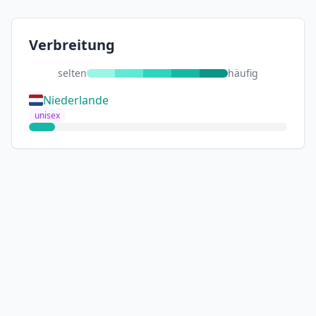
Verbreitung
selten
häufig
Niederlande
unisex