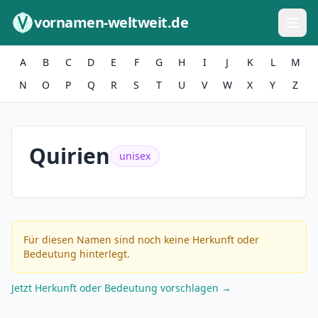
Zum Inhalt springen
vornamen-weltweit.de
A
B
C
D
E
F
G
H
I
J
K
L
M
N
O
P
Q
R
S
T
U
V
W
X
Y
Z
Quirien
unisex
Für diesen Namen sind noch keine Herkunft oder
Bedeutung hinterlegt.
Jetzt Herkunft oder Bedeutung vorschlagen →