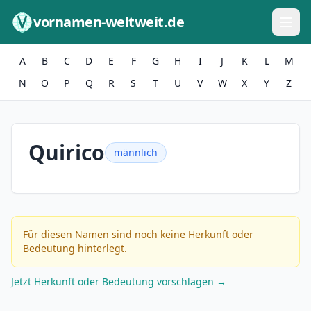
Zum Inhalt springen
vornamen-weltweit.de
A
B
C
D
E
F
G
H
I
J
K
L
M
N
O
P
Q
R
S
T
U
V
W
X
Y
Z
Quirico
männlich
Für diesen Namen sind noch keine Herkunft oder
Bedeutung hinterlegt.
Jetzt Herkunft oder Bedeutung vorschlagen →