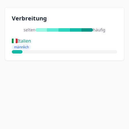
Verbreitung
selten
häufig
Italien
männlich