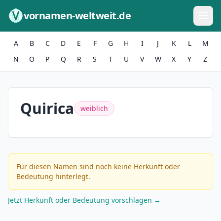
Zum Inhalt springen
vornamen-weltweit.de
A
B
C
D
E
F
G
H
I
J
K
L
M
N
O
P
Q
R
S
T
U
V
W
X
Y
Z
Quirica
weiblich
Für diesen Namen sind noch keine Herkunft oder
Bedeutung hinterlegt.
Jetzt Herkunft oder Bedeutung vorschlagen →