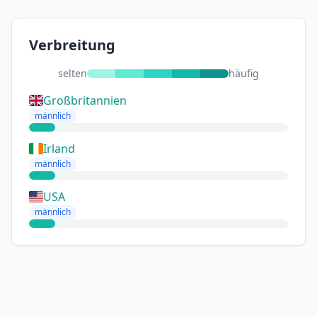
Verbreitung
selten
häufig
Großbritannien
männlich
Irland
männlich
USA
männlich