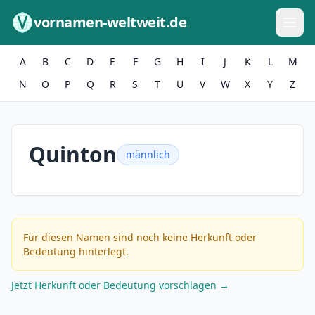
Zum Inhalt springen
vornamen-weltweit.de
A
B
C
D
E
F
G
H
I
J
K
L
M
N
O
P
Q
R
S
T
U
V
W
X
Y
Z
Quinton
männlich
Für diesen Namen sind noch keine Herkunft oder
Bedeutung hinterlegt.
Jetzt Herkunft oder Bedeutung vorschlagen →