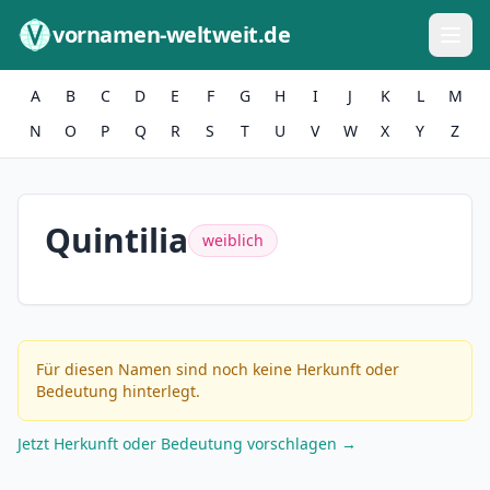
Zum Inhalt springen
vornamen-weltweit.de
A
B
C
D
E
F
G
H
I
J
K
L
M
N
O
P
Q
R
S
T
U
V
W
X
Y
Z
Quintilia
weiblich
Für diesen Namen sind noch keine Herkunft oder
Bedeutung hinterlegt.
Jetzt Herkunft oder Bedeutung vorschlagen →