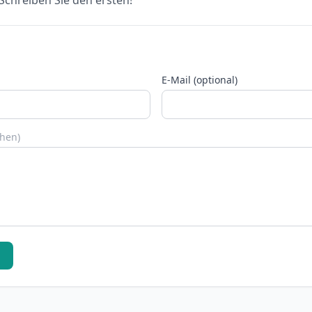
chreiben Sie den ersten!
E-Mail (optional)
chen)