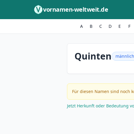
Zum Inhalt springen
vornamen-weltweit.de
A
B
C
D
E
F
Quinten
männlic
Für diesen Namen sind noch k
Jetzt Herkunft oder Bedeutung v