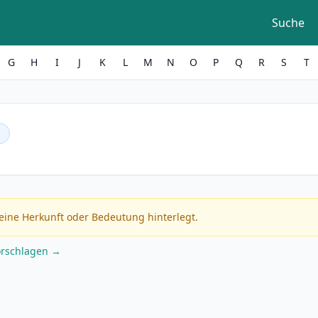
Suche
G
H
I
J
K
L
M
N
O
P
Q
R
S
T
h
eine Herkunft oder Bedeutung hinterlegt.
orschlagen →