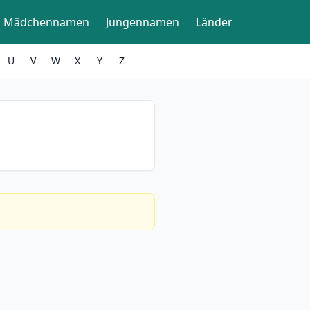
Mädchennamen
Jungennamen
Länder
U
V
W
X
Y
Z