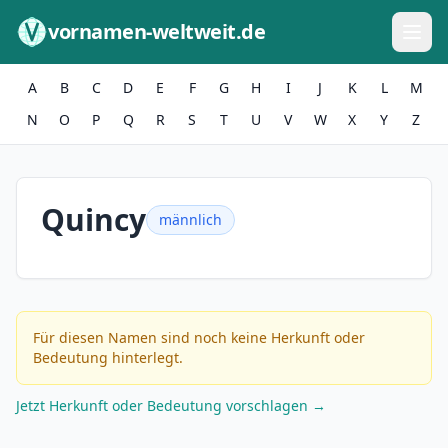
Zum Inhalt springen
vornamen-weltweit.de
A
B
C
D
E
F
G
H
I
J
K
L
M
N
O
P
Q
R
S
T
U
V
W
X
Y
Z
Quincy
männlich
Für diesen Namen sind noch keine Herkunft oder
Bedeutung hinterlegt.
Jetzt Herkunft oder Bedeutung vorschlagen →