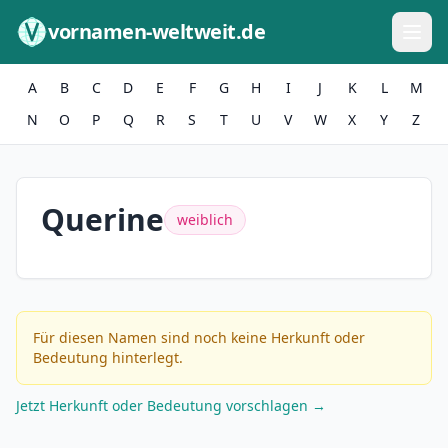
Zum Inhalt springen
vornamen-weltweit.de
A
B
C
D
E
F
G
H
I
J
K
L
M
N
O
P
Q
R
S
T
U
V
W
X
Y
Z
Querine
weiblich
Für diesen Namen sind noch keine Herkunft oder
Bedeutung hinterlegt.
Jetzt Herkunft oder Bedeutung vorschlagen →