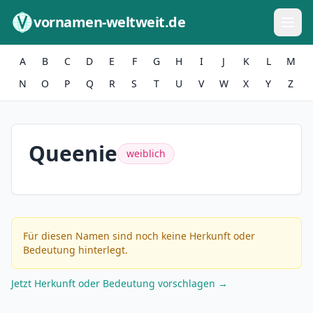
Zum Inhalt springen
vornamen-weltweit.de
A
B
C
D
E
F
G
H
I
J
K
L
M
N
O
P
Q
R
S
T
U
V
W
X
Y
Z
Queenie
weiblich
Für diesen Namen sind noch keine Herkunft oder
Bedeutung hinterlegt.
Jetzt Herkunft oder Bedeutung vorschlagen →