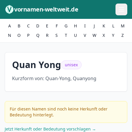
Zum Inhalt springen
vornamen-weltweit.de
A
B
C
D
E
F
G
H
I
J
K
L
M
N
O
P
Q
R
S
T
U
V
W
X
Y
Z
Quan Yong
unisex
Kurzform von:
Quan-Yong, Quanyong
Für diesen Namen sind noch keine Herkunft oder
Bedeutung hinterlegt.
Jetzt Herkunft oder Bedeutung vorschlagen →