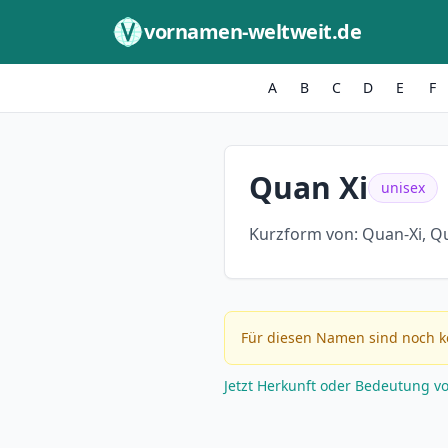
Zum Inhalt springen
vornamen-weltweit.de
A
B
C
D
E
F
Quan Xi
unisex
Kurzform von:
Quan-Xi, Q
Für diesen Namen sind noch k
Jetzt Herkunft oder Bedeutung v