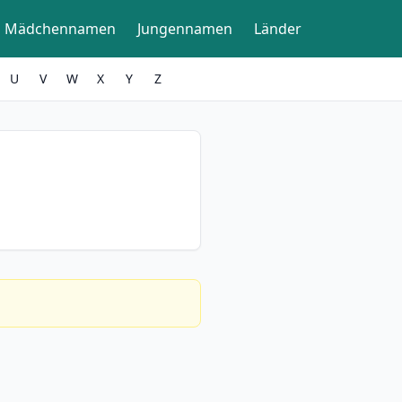
Mädchennamen
Jungennamen
Länder
U
V
W
X
Y
Z