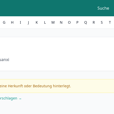
Suche
G
H
I
J
K
L
M
N
O
P
Q
R
S
T
uanxi
eine Herkunft oder Bedeutung hinterlegt.
orschlagen →