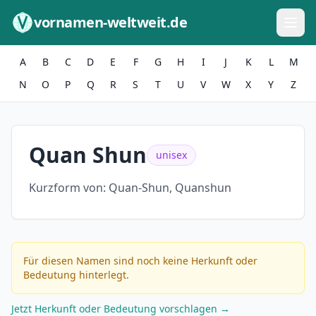
Zum Inhalt springen
vornamen-weltweit.de
A
B
C
D
E
F
G
H
I
J
K
L
M
N
O
P
Q
R
S
T
U
V
W
X
Y
Z
Quan Shun
unisex
Kurzform von:
Quan-Shun, Quanshun
Für diesen Namen sind noch keine Herkunft oder
Bedeutung hinterlegt.
Jetzt Herkunft oder Bedeutung vorschlagen →