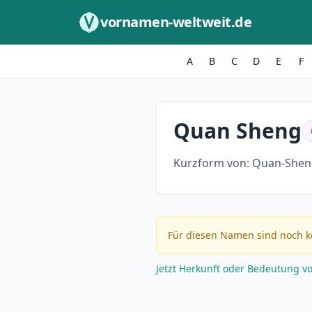
Zum Inhalt springen
vornamen-weltweit.de
A
B
C
D
E
F
Quan Sheng
Kurzform von:
Quan-Shen
Für diesen Namen sind noch k
Jetzt Herkunft oder Bedeutung v