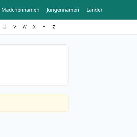
Mädchennamen
Jungennamen
Länder
U
V
W
X
Y
Z