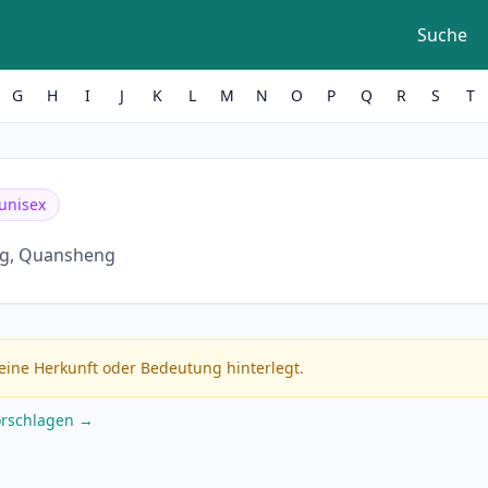
Suche
G
H
I
J
K
L
M
N
O
P
Q
R
S
T
unisex
g, Quansheng
eine Herkunft oder Bedeutung hinterlegt.
orschlagen →