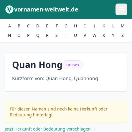
Zum Inhalt springen
vornamen-weltweit.de
A
B
C
D
E
F
G
H
I
J
K
L
M
N
O
P
Q
R
S
T
U
V
W
X
Y
Z
Quan Hong
unisex
Kurzform von:
Quan-Hong, Quanhong
Für diesen Namen sind noch keine Herkunft oder
Bedeutung hinterlegt.
Jetzt Herkunft oder Bedeutung vorschlagen →