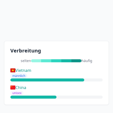
Verbreitung
selten
häufig
Vietnam
männlich
China
unisex