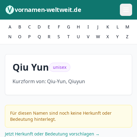
Zum Inhalt springen
vornamen-weltweit.de
A
B
C
D
E
F
G
H
I
J
K
L
M
N
O
P
Q
R
S
T
U
V
W
X
Y
Z
Qiu Yun
unisex
Kurzform von:
Qiu-Yun, Qiuyun
Für diesen Namen sind noch keine Herkunft oder
Bedeutung hinterlegt.
Jetzt Herkunft oder Bedeutung vorschlagen →