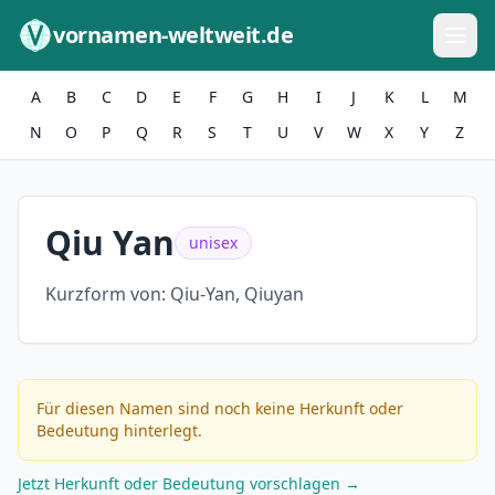
Zum Inhalt springen
vornamen-weltweit.de
A
B
C
D
E
F
G
H
I
J
K
L
M
N
O
P
Q
R
S
T
U
V
W
X
Y
Z
Qiu Yan
unisex
Kurzform von:
Qiu-Yan, Qiuyan
Für diesen Namen sind noch keine Herkunft oder
Bedeutung hinterlegt.
Jetzt Herkunft oder Bedeutung vorschlagen →