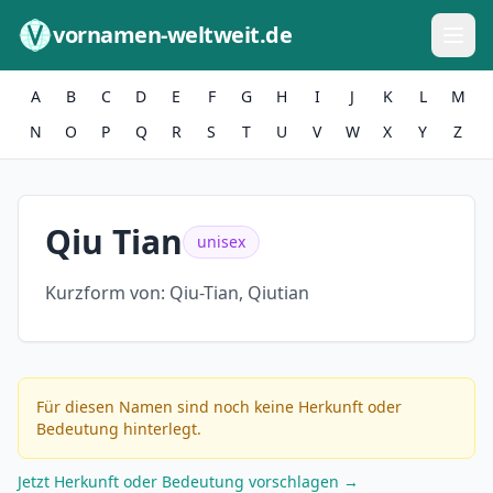
Zum Inhalt springen
vornamen-weltweit.de
A
B
C
D
E
F
G
H
I
J
K
L
M
N
O
P
Q
R
S
T
U
V
W
X
Y
Z
Qiu Tian
unisex
Kurzform von:
Qiu-Tian, Qiutian
Für diesen Namen sind noch keine Herkunft oder
Bedeutung hinterlegt.
Jetzt Herkunft oder Bedeutung vorschlagen →