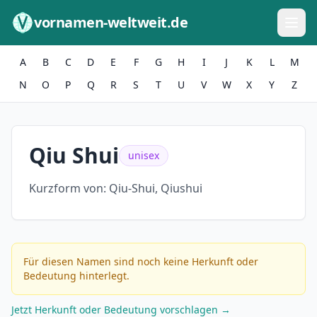
Zum Inhalt springen
vornamen-weltweit.de
A
B
C
D
E
F
G
H
I
J
K
L
M
N
O
P
Q
R
S
T
U
V
W
X
Y
Z
Qiu Shui
unisex
Kurzform von:
Qiu-Shui, Qiushui
Für diesen Namen sind noch keine Herkunft oder
Bedeutung hinterlegt.
Jetzt Herkunft oder Bedeutung vorschlagen →