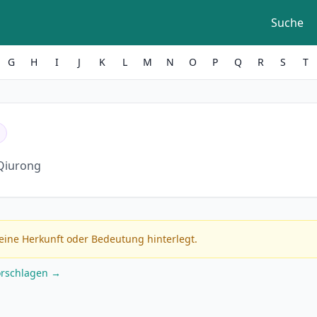
Suche
G
H
I
J
K
L
M
N
O
P
Q
R
S
T
Qiurong
eine Herkunft oder Bedeutung hinterlegt.
orschlagen →