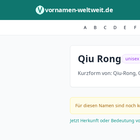
Zum Inhalt springen
vornamen-weltweit.de
A
B
C
D
E
F
Qiu Rong
unisex
Kurzform von:
Qiu-Rong, 
Für diesen Namen sind noch k
Jetzt Herkunft oder Bedeutung v