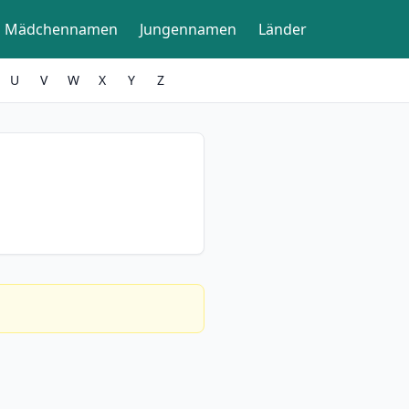
Mädchennamen
Jungennamen
Länder
U
V
W
X
Y
Z