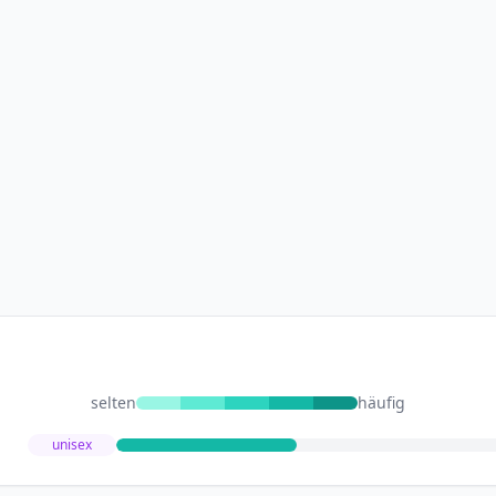
selten
häufig
unisex