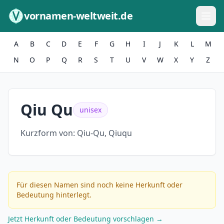
Zum Inhalt springen
vornamen-weltweit.de
A
B
C
D
E
F
G
H
I
J
K
L
M
N
O
P
Q
R
S
T
U
V
W
X
Y
Z
Qiu Qu
unisex
Kurzform von:
Qiu-Qu, Qiuqu
Für diesen Namen sind noch keine Herkunft oder
Bedeutung hinterlegt.
Jetzt Herkunft oder Bedeutung vorschlagen →