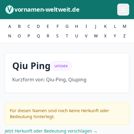
Zum Inhalt springen
vornamen-weltweit.de
A
B
C
D
E
F
G
H
I
J
K
L
M
N
O
P
Q
R
S
T
U
V
W
X
Y
Z
Qiu Ping
unisex
Kurzform von:
Qiu-Ping, Qiuping
Für diesen Namen sind noch keine Herkunft oder
Bedeutung hinterlegt.
Jetzt Herkunft oder Bedeutung vorschlagen →