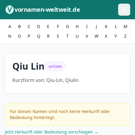
Zum Inhalt springen
vornamen-weltweit.de
A
B
C
D
E
F
G
H
I
J
K
L
M
N
O
P
Q
R
S
T
U
V
W
X
Y
Z
Qiu Lin
unisex
Kurzform von:
Qiu-Lin, Qiulin
Für diesen Namen sind noch keine Herkunft oder
Bedeutung hinterlegt.
Jetzt Herkunft oder Bedeutung vorschlagen →