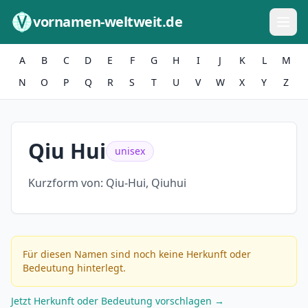
Zum Inhalt springen
vornamen-weltweit.de
A
B
C
D
E
F
G
H
I
J
K
L
M
N
O
P
Q
R
S
T
U
V
W
X
Y
Z
Qiu Hui
unisex
Kurzform von:
Qiu-Hui, Qiuhui
Für diesen Namen sind noch keine Herkunft oder
Bedeutung hinterlegt.
Jetzt Herkunft oder Bedeutung vorschlagen →