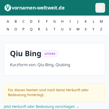
Zum Inhalt springen
vornamen-weltweit.de
A
B
C
D
E
F
G
H
I
J
K
L
M
N
O
P
Q
R
S
T
U
V
W
X
Y
Z
Qiu Bing
unisex
Kurzform von:
Qiu-Bing, Qiubing
Für diesen Namen sind noch keine Herkunft oder
Bedeutung hinterlegt.
Jetzt Herkunft oder Bedeutung vorschlagen →