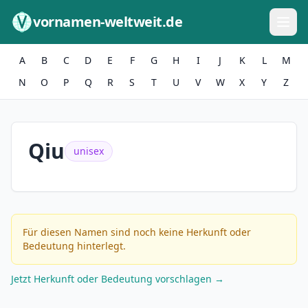
Zum Inhalt springen
vornamen-weltweit.de
A
B
C
D
E
F
G
H
I
J
K
L
M
N
O
P
Q
R
S
T
U
V
W
X
Y
Z
Qiu
unisex
Für diesen Namen sind noch keine Herkunft oder
Bedeutung hinterlegt.
Jetzt Herkunft oder Bedeutung vorschlagen →