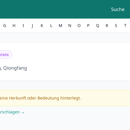
Suche
G
H
I
J
K
L
M
N
O
P
Q
R
S
T
nisex
, Qiongfang
eine Herkunft oder Bedeutung hinterlegt.
orschlagen →