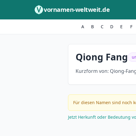
Zum Inhalt springen
vornamen-weltweit.de
A
B
C
D
E
F
Qiong Fang
u
Kurzform von:
Qiong-Fang
Für diesen Namen sind noch k
Jetzt Herkunft oder Bedeutung v