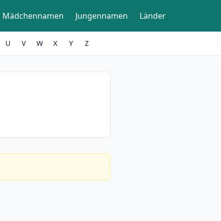
Mädchennamen
Jungennamen
Länder
U
V
W
X
Y
Z