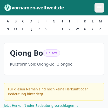
Zum Inhalt springen
vornamen-weltweit.de
A
B
C
D
E
F
G
H
I
J
K
L
M
N
O
P
Q
R
S
T
U
V
W
X
Y
Z
Qiong Bo
unisex
Kurzform von:
Qiong-Bo, Qiongbo
Für diesen Namen sind noch keine Herkunft oder
Bedeutung hinterlegt.
Jetzt Herkunft oder Bedeutung vorschlagen →