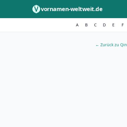
Zum Inhalt springen
vornamen-weltweit.de
A
B
C
D
E
F
← Zurück zu Qin