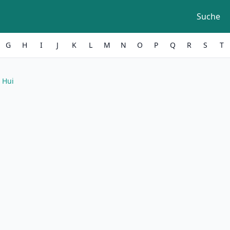
Suche
G
H
I
J
K
L
M
N
O
P
Q
R
S
T
 Hui