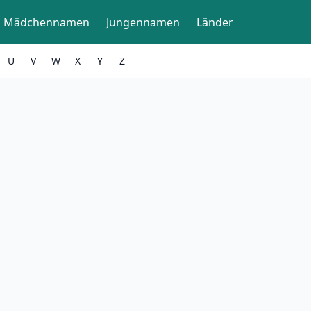
Mädchennamen
Jungennamen
Länder
U
V
W
X
Y
Z