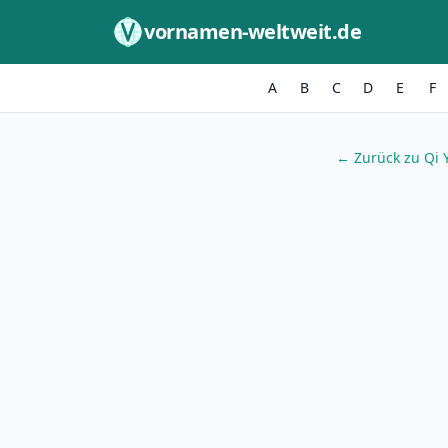
Zum Inhalt springen
vornamen-weltweit.de
A
B
C
D
E
F
← Zurück zu Qi 