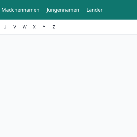
Mädchennamen
Jungennamen
Länder
U
V
W
X
Y
Z