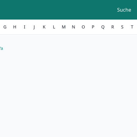
Suche
G
H
I
J
K
L
M
N
O
P
Q
R
S
T
Ya