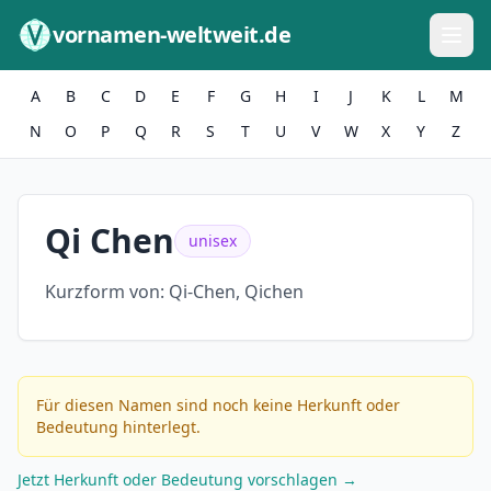
Zum Inhalt springen
vornamen-weltweit.de
A
B
C
D
E
F
G
H
I
J
K
L
M
N
O
P
Q
R
S
T
U
V
W
X
Y
Z
Qi Chen
unisex
Kurzform von:
Qi-Chen, Qichen
Für diesen Namen sind noch keine Herkunft oder
Bedeutung hinterlegt.
Jetzt Herkunft oder Bedeutung vorschlagen →