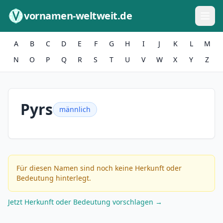
Zum Inhalt springen
vornamen-weltweit.de
A
B
C
D
E
F
G
H
I
J
K
L
M
N
O
P
Q
R
S
T
U
V
W
X
Y
Z
Pyrs
männlich
Für diesen Namen sind noch keine Herkunft oder
Bedeutung hinterlegt.
Jetzt Herkunft oder Bedeutung vorschlagen →