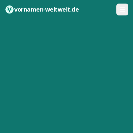
Zum Inhalt springen
vornamen-weltweit.de