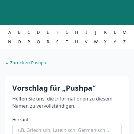
A
B
C
D
E
F
G
H
I
J
K
L
M
N
O
P
Q
R
S
T
U
V
W
X
Y
Z
← Zurück zu Pushpa
Vorschlag für „Pushpa“
Helfen Sie uns, die Informationen zu diesem
Namen zu vervollständigen.
Herkunft