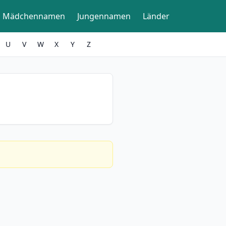
Mädchennamen
Jungennamen
Länder
U
V
W
X
Y
Z