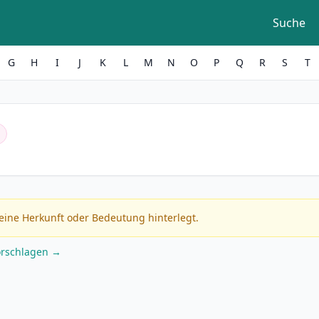
Suche
G
H
I
J
K
L
M
N
O
P
Q
R
S
T
eine Herkunft oder Bedeutung hinterlegt.
orschlagen →