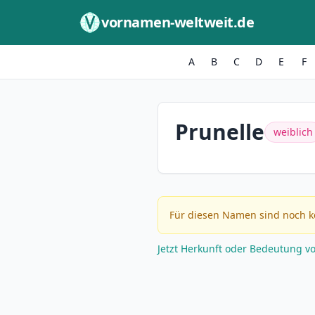
Zum Inhalt springen
vornamen-weltweit.de
A
B
C
D
E
F
Prunelle
weiblich
Für diesen Namen sind noch k
Jetzt Herkunft oder Bedeutung v