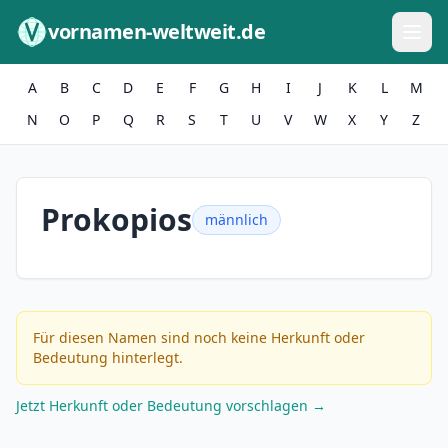
Zum Inhalt springen
vornamen-weltweit.de
A
B
C
D
E
F
G
H
I
J
K
L
M
N
O
P
Q
R
S
T
U
V
W
X
Y
Z
Prokopios
männlich
Für diesen Namen sind noch keine Herkunft oder
Bedeutung hinterlegt.
Jetzt Herkunft oder Bedeutung vorschlagen →