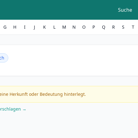
Suche
G
H
I
J
K
L
M
N
O
P
Q
R
S
T
ch
eine Herkunft oder Bedeutung hinterlegt.
orschlagen →