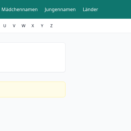
Mädchennamen
Jungennamen
Länder
U
V
W
X
Y
Z