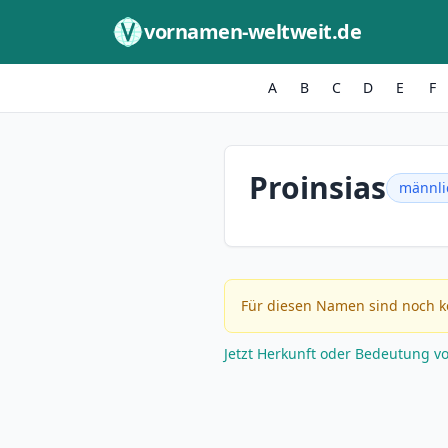
Zum Inhalt springen
vornamen-weltweit.de
A
B
C
D
E
F
Proinsias
männli
Für diesen Namen sind noch k
Jetzt Herkunft oder Bedeutung v