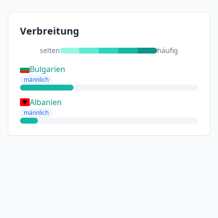
Verbreitung
selten
häufig
Bulgarien
männlich
Albanien
männlich