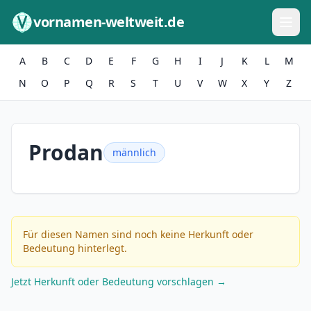
Zum Inhalt springen
vornamen-weltweit.de
A
B
C
D
E
F
G
H
I
J
K
L
M
N
O
P
Q
R
S
T
U
V
W
X
Y
Z
Prodan
männlich
Für diesen Namen sind noch keine Herkunft oder
Bedeutung hinterlegt.
Jetzt Herkunft oder Bedeutung vorschlagen →