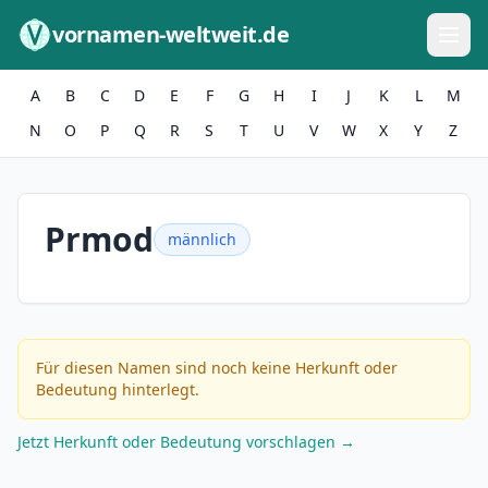
Zum Inhalt springen
vornamen-weltweit.de
A
B
C
D
E
F
G
H
I
J
K
L
M
N
O
P
Q
R
S
T
U
V
W
X
Y
Z
Prmod
männlich
Für diesen Namen sind noch keine Herkunft oder
Bedeutung hinterlegt.
Jetzt Herkunft oder Bedeutung vorschlagen →