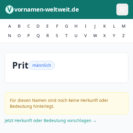
Zum Inhalt springen
vornamen-weltweit.de
A
B
C
D
E
F
G
H
I
J
K
L
M
N
O
P
Q
R
S
T
U
V
W
X
Y
Z
Prit
männlich
Für diesen Namen sind noch keine Herkunft oder
Bedeutung hinterlegt.
Jetzt Herkunft oder Bedeutung vorschlagen →