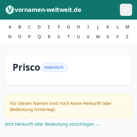
Zum Inhalt springen
vornamen-weltweit.de
A
B
C
D
E
F
G
H
I
J
K
L
M
N
O
P
Q
R
S
T
U
V
W
X
Y
Z
Prisco
männlich
Für diesen Namen sind noch keine Herkunft oder
Bedeutung hinterlegt.
Jetzt Herkunft oder Bedeutung vorschlagen →