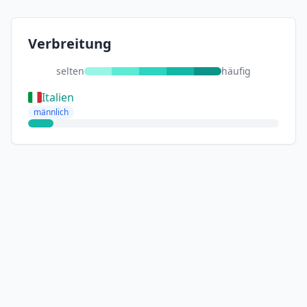
Verbreitung
selten
häufig
Italien
männlich