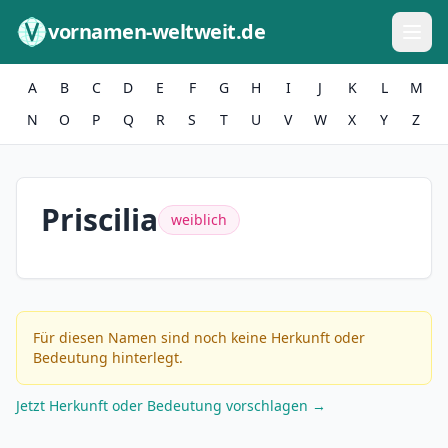
Zum Inhalt springen
vornamen-weltweit.de
A
B
C
D
E
F
G
H
I
J
K
L
M
N
O
P
Q
R
S
T
U
V
W
X
Y
Z
Priscilia
weiblich
Für diesen Namen sind noch keine Herkunft oder
Bedeutung hinterlegt.
Jetzt Herkunft oder Bedeutung vorschlagen →