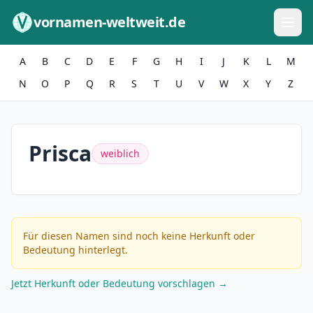
Zum Inhalt springen
vornamen-weltweit.de
A
B
C
D
E
F
G
H
I
J
K
L
M
N
O
P
Q
R
S
T
U
V
W
X
Y
Z
Prisca
weiblich
Für diesen Namen sind noch keine Herkunft oder
Bedeutung hinterlegt.
Jetzt Herkunft oder Bedeutung vorschlagen →